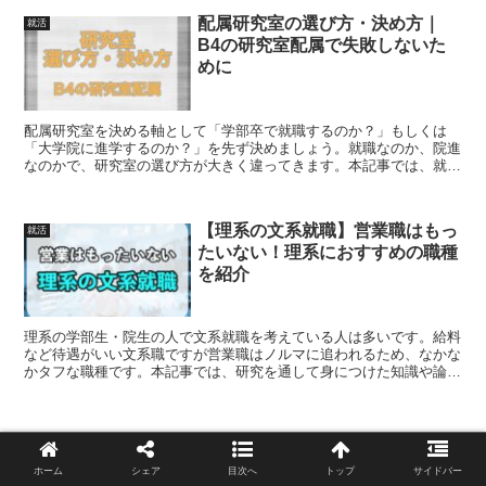
配属研究室の選び方・決め方｜
就活
B4の研究室配属で失敗しないた
めに
配属研究室を決める軸として「学部卒で就職するのか？」もしくは
「大学院に進学するのか？」を先ず決めましょう。就職なのか、院進
なのかで、研究室の選び方が大きく違ってきます。本記事では、就
職・院進、両方のパターンにおける研究室選びの方法について紹介し
ます。
【理系の文系就職】営業職はもっ
就活
たいない！理系におすすめの職種
を紹介
理系の学部生・院生の人で文系就職を考えている人は多いです。給料
など待遇がいい文系職ですが営業職はノルマに追われるため、なかな
かタフな職種です。本記事では、研究を通して身につけた知識や論理
的思考力など、理系だからこそ向いている、おすすめの文系職を紹介
します。
ホーム
シェア
目次へ
トップ
サイドバー
【理系の文系就職】営業職はも