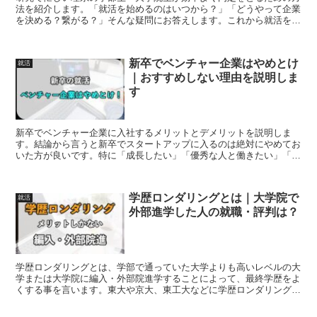
法を紹介します。「就活を始めるのはいつから？」「どうやって企業
を決める？繋がる？」そんな疑問にお答えします。これから就活をす
る理系大学生、大学院生の参考になれば幸いです。
新卒でベンチャー企業はやめとけ
就活
｜おすすめしない理由を説明しま
す
新卒でベンチャー企業に入社するメリットとデメリットを説明しま
す。結論から言うと新卒でスタートアップに入るのは絶対にやめてお
いた方が良いです。特に「成長したい」「優秀な人と働きたい」「ス
トックオプションで儲けたい」などが志望動機の人はベンチャーには
向いていません。
学歴ロンダリングとは｜大学院で
就活
外部進学した人の就職・評判は？
学歴ロンダリングとは、学部で通っていた大学よりも高いレベルの大
学または大学院に編入・外部院進学することによって、最終学歴をよ
くする事を言います。東大や京大、東工大などに学歴ロンダリングす
る人が多く、最終学歴がこれらの難関大学になる為、就職には有利に
なります。