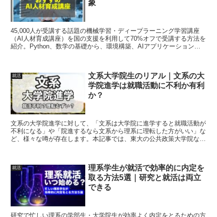
象
45,000人が受講する話題の機械学習・ディープラーニング学習講座
（AI人材育成講座）を国の支援を利用して70%オフで受講する方法を
紹介。Python、数学の基礎から、環境構築、AIアプリケーション開
発まで一気通貫で会得できる今流行りのAI教育講座です。
文系大学院生のリアル｜文系の大
就活
学院進学は就職活動に不利か有利
か？
文系の大学院進学に対して、「文系は大学院に進学すると就職活動が
不利になる」や「院進するなら文系から理系に理転した方がいい」な
ど、様々な噂が存在します。本記事では、東大の公共政策大学院な
ど、文系の修士→就職活動を経験した人のリアルな経験談を紹介しま
す。
理系学生が就活で効率的に内定を
就活
取る方法5選｜研究と就活は両立
できる
研究で忙しい理系の学部生・大学院生が効率よく内定をとるための方