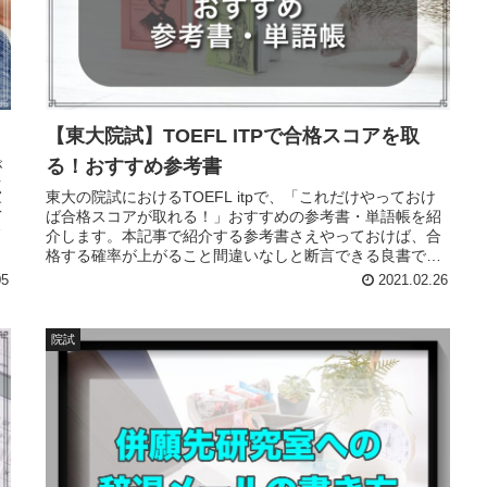
【東大院試】TOEFL ITPで合格スコアを取
る！おすすめ参考書
が
点
東大の院試におけるTOEFL itpで、「これだけやっておけ
教
ば合格スコアが取れる！」おすすめの参考書・単語帳を紹
ン
介します。本記事で紹介する参考書さえやっておけば、合
格する確率が上がること間違いなしと断言できる良書で
す。TOEFLだけでなくTOEICの対策にも利用したい良書で
05
2021.02.26
す。
院試