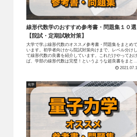
線形代数学のおすすめ参考書・問題集１０選
【院試・定期試験対策】
大学で学ぶ線形代数のオススメ参考書・問題集をまとめ
います。初学者向けから院試対策向けまで、レベル分け
て線形代数の良書を紹介しています。これだけやってお
ば、学部の線形代数は完璧！というような超良書をまと
ています。物理や化学の基礎固めにも最適です。機械学
2021.07.
の勉強を始めたい人にもオススメです。
化学