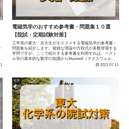
電磁気学のおすすめ参考書・問題集１０選
【院試・定期試験対策】
を
工学系の東大・京大生がオススメする電磁気学の参考書・
学
問題集を紹介します。複雑な理論や方程式が多数登場する
し
学問ですが、ここで紹介する参考書を利用すれば、ベクト
の
ル等の基本的な数学の知識からMaxwell（マクスウェル）
に
方程式まで、定期試験や院試で必要になる所は全てカバー
11
2021.07.11
できます。
化学