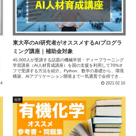
東大卒のAI研究者がオススメするAIプログラ
ミング講座｜補助金対象
送
45,000人が受講する話題の機械学習・ディープラーニング
マ
学習講座（AI人材育成講座）を国の支援を利用して70%オ
お
フで受講する方法を紹介。Python、数学の基礎から、環境
っ
構築、AIアプリケーション開発まで一気通貫で会得できる
せ
今流行りのAI教育講座です。
14
2021.02.10
化学