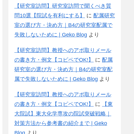
【研究室訪問】研究室訪問で聞くべき質
問10選【院試を有利にする】
に
配属研究
室の選び方・決め方｜B4の研究室配属で
失敗しないために | Geko Blog
より
【研究室訪問】教授へのアポ取りメール
の書き方・例文【コピペでOK!】
に
配属
研究室の選び方・決め方｜B4の研究室配
属で失敗しないために | Geko Blog
より
【研究室訪問】教授へのアポ取りメール
の書き方・例文【コピペでOK!】
に
【東
大院試】東大化学専攻の院試突破戦略｜
対策方法から参考書の紹介まで | Geko
Blog
より