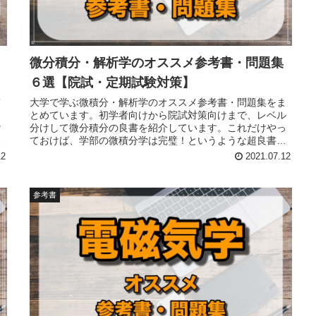
微分積分・解析学のオススメ参考書・問題集
６選【院試・定期試験対策】
て
大学で学ぶ微積分・解析学のオススメ参考書・問題集をま
し
とめています。初学者向けから院試対策向けまで、レベル
け
分けして微分積分の良書を紹介しています。これだけやっ
め
ておけば、学部の微積分学は完璧！というような超良書を
習
まとめています。物理や化学の基礎固めにも最適です。
12
2021.07.12
参考書