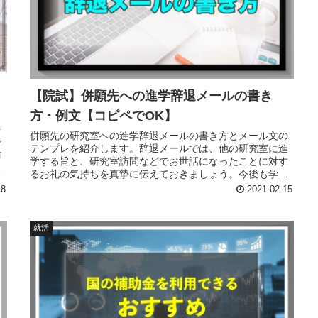
【院試】併願先への進学辞退メールの書き
方・例文【コピペでOK】
を
併願先の研究室への進学辞退メールの書き方とメール文の
で
テンプレを紹介します。辞退メールでは、他の研究室に進
訪
学する旨と、研究室訪問などでお世話になったことに対す
お
るお礼の気持ちを真摯に伝えておきましょう。今後も学会
などでお世話になるかも知れないので、印象の良いメール
18
2021.02.15
を心がけましょう。
就活