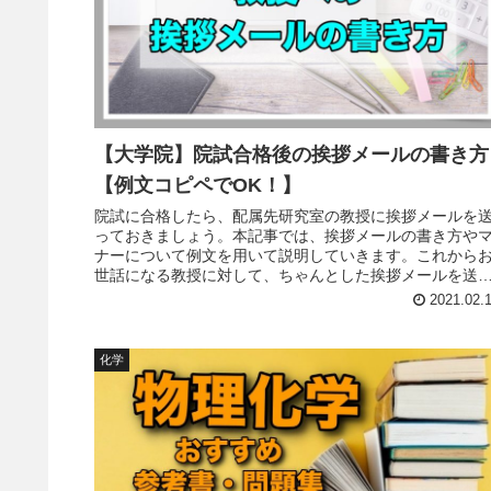
【大学院】院試合格後の挨拶メールの書き方
【例文コピペでOK！】
院試に合格したら、配属先研究室の教授に挨拶メールを
っておきましょう。本記事では、挨拶メールの書き方や
ナーについて例文を用いて説明していきます。これから
世話になる教授に対して、ちゃんとした挨拶メールを送
ておくことで、新しい研究生活を気持ちよくスタートさ
2021.02.
ましょう！
化学