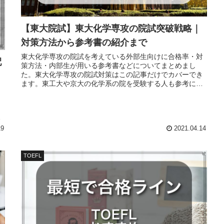
【東大院試】東大化学専攻の院試突破戦略｜
対策方法から参考書の紹介まで
東大化学専攻の院試を考えている外部生向けに合格率・対
配
策方法・内部生が用いる参考書などについてまとめまし
た。東大化学専攻の院試対策はこの記事だけでカバーでき
ます。東工大や京大の化学系の院を受験する人も参考にな
」
ると思います。
く
ン
19
2021.04.14
TOEFL