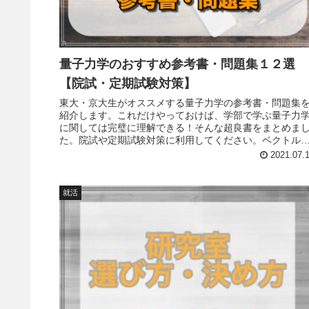
量子力学のおすすめ参考書・問題集１２選
【院試・定期試験対策】
東大・京大生がオススメする量子力学の参考書・問題集
紹介します。これだけやっておけば、学部で学ぶ量子力
に関しては完璧に理解できる！そんな超良書をまとめま
た。院試や定期試験対策に利用してください。ベクトル
基礎からシュレーディンガー方程式まで物理学の柱を身
2021.07.
つけましょう。
就活