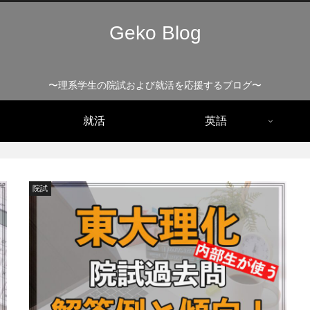
Geko Blog
〜理系学生の院試および就活を応援するブログ〜
就活
英語
院試