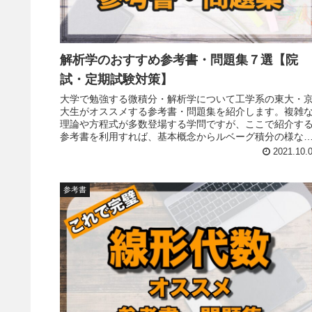
解析学のおすすめ参考書・問題集７選【院
試・定期試験対策】
大学で勉強する微積分・解析学について工学系の東大・
大生がオススメする参考書・問題集を紹介します。複雑
理論や方程式が多数登場する学問ですが、ここで紹介す
参考書を利用すれば、基本概念からルベーグ積分の様な
要概念まで、定期試験や院試で必要になる部分は全てカ
2021.10.
ーできます。
参考書