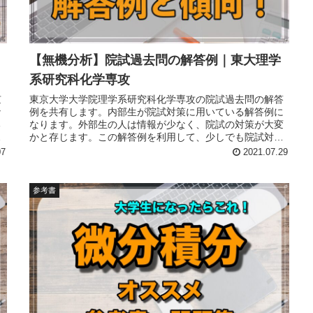
【無機分析】院試過去問の解答例｜東大理学
系研究科化学専攻
京
東京大学大学院理学系研究科化学専攻の院試過去問の解答
な
例を共有します。内部生が院試対策に用いている解答例に
る
なります。外部生の人は情報が少なく、院試の対策が大変
重
かと存じます。この解答例を利用して、少しでも院試対策
バ
を効率化していただけると幸いです。
07
2021.07.29
参考書