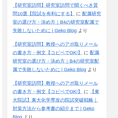
【研究室訪問】研究室訪問で聞くべき質
問10選【院試を有利にする】
に
配属研究
室の選び方・決め方｜B4の研究室配属で
失敗しないために | Geko Blog
より
【研究室訪問】教授へのアポ取りメール
の書き方・例文【コピペでOK!】
に
配属
研究室の選び方・決め方｜B4の研究室配
属で失敗しないために | Geko Blog
より
【研究室訪問】教授へのアポ取りメール
の書き方・例文【コピペでOK!】
に
【東
大院試】東大化学専攻の院試突破戦略｜
対策方法から参考書の紹介まで | Geko
Blog
より