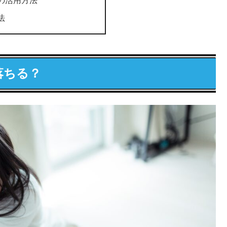
法
落ちる？