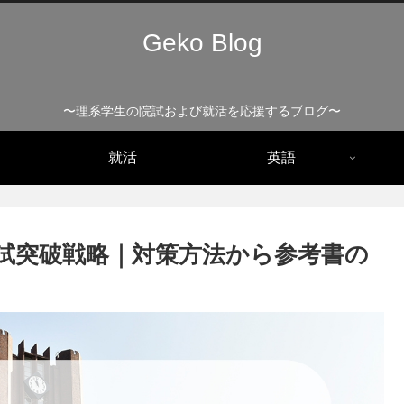
Geko Blog
〜理系学生の院試および就活を応援するブログ〜
就活
英語
試突破戦略｜対策方法から参考書の